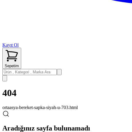
Kayıt Ol
Sepetim
404
ortaasya-bereket-sapka-siyah-u-703.html
Aradığınız sayfa bulunamadı