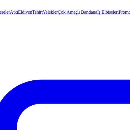
ereler
Atkı
Eldiven
Tshirt
Yelekler
Çok Amaçlı Bandana
İş Elbiseleri
Promo