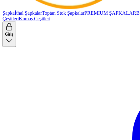
Şapka
İthal Şapkalar
Toptan Stok Şapkalar
PREMIUM ŞAPKALAR
B
Çeşitleri
Kumaş Çeşitleri
Giriş