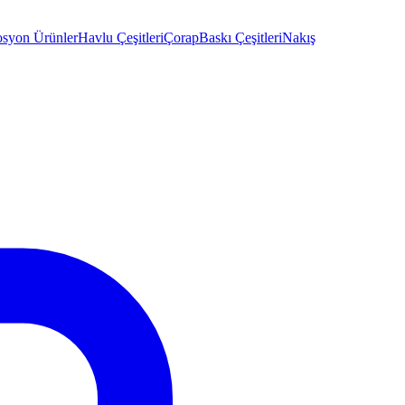
syon Ürünler
Havlu Çeşitleri
Çorap
Baskı Çeşitleri
Nakış