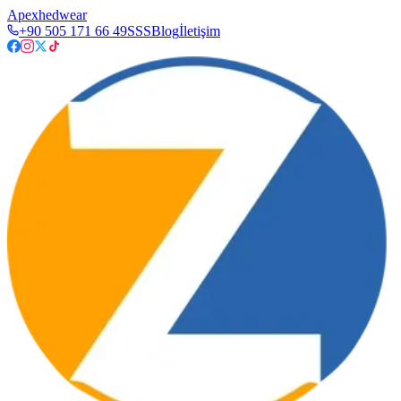
Apexhedwear
+90 505 171 66 49
SSS
Blog
İletişim