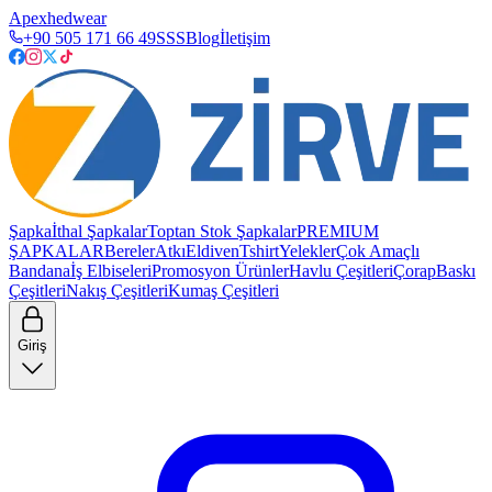
Apexhedwear
+90 505 171 66 49
SSS
Blog
İletişim
Şapka
İthal Şapkalar
Toptan Stok Şapkalar
PREMIUM
ŞAPKALAR
Bereler
Atkı
Eldiven
Tshirt
Yelekler
Çok Amaçlı
Bandana
İş Elbiseleri
Promosyon Ürünler
Havlu Çeşitleri
Çorap
Baskı
Çeşitleri
Nakış Çeşitleri
Kumaş Çeşitleri
Giriş