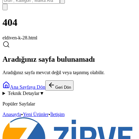
404
eldiven-k-28.html
Aradığınız sayfa bulunamadı
Aradığınız sayfa mevcut değil veya taşınmış olabilir.
Ana Sayfaya Dön
Geri Dön
Teknik Detaylar
▼
Popüler Sayfalar
Anasayfa
•
Yeni Ürünler
•
İletişim