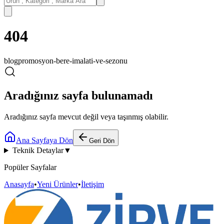
404
blog
promosyon-bere-imalati-ve-sezonu
Aradığınız sayfa bulunamadı
Aradığınız sayfa mevcut değil veya taşınmış olabilir.
Ana Sayfaya Dön
Geri Dön
Teknik Detaylar
▼
Popüler Sayfalar
Anasayfa
•
Yeni Ürünler
•
İletişim