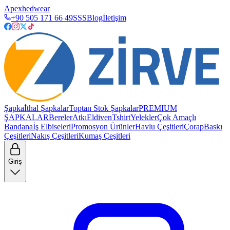
Apexhedwear
+90 505 171 66 49
SSS
Blog
İletişim
Şapka
İthal Şapkalar
Toptan Stok Şapkalar
PREMIUM
ŞAPKALAR
Bereler
Atkı
Eldiven
Tshirt
Yelekler
Çok Amaçlı
Bandana
İş Elbiseleri
Promosyon Ürünler
Havlu Çeşitleri
Çorap
Baskı
Çeşitleri
Nakış Çeşitleri
Kumaş Çeşitleri
Giriş