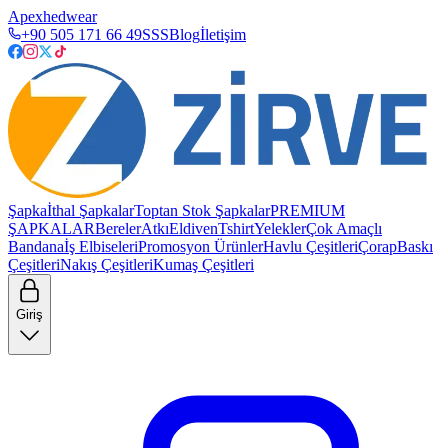
Apexhedwear
+90 505 171 66 49
SSS
Blog
İletişim
Şapka
İthal Şapkalar
Toptan Stok Şapkalar
PREMIUM
ŞAPKALAR
Bereler
Atkı
Eldiven
Tshirt
Yelekler
Çok Amaçlı
Bandana
İş Elbiseleri
Promosyon Ürünler
Havlu Çeşitleri
Çorap
Baskı
Çeşitleri
Nakış Çeşitleri
Kumaş Çeşitleri
Giriş