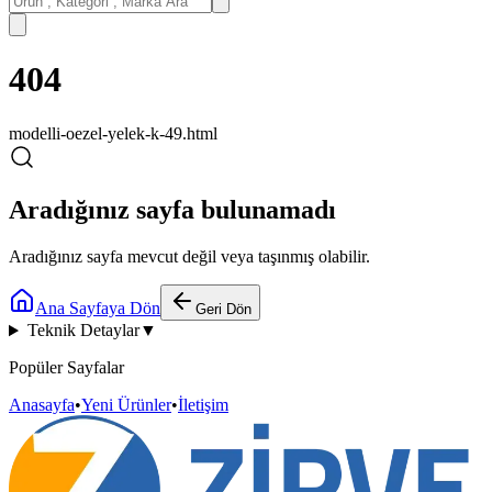
404
modelli-oezel-yelek-k-49.html
Aradığınız sayfa bulunamadı
Aradığınız sayfa mevcut değil veya taşınmış olabilir.
Ana Sayfaya Dön
Geri Dön
Teknik Detaylar
▼
Popüler Sayfalar
Anasayfa
•
Yeni Ürünler
•
İletişim