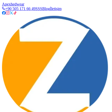
Apexhedwear
+90 505 171 66 49
SSS
Blog
İletişim