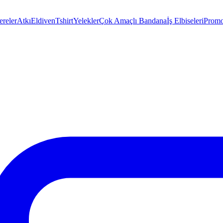
ereler
Atkı
Eldiven
Tshirt
Yelekler
Çok Amaçlı Bandana
İş Elbiseleri
Promo