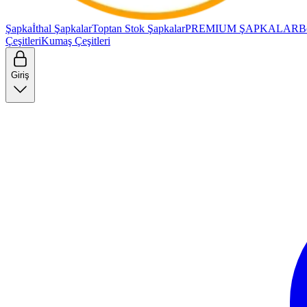
Şapka
İthal Şapkalar
Toptan Stok Şapkalar
PREMIUM ŞAPKALAR
B
Çeşitleri
Kumaş Çeşitleri
Giriş