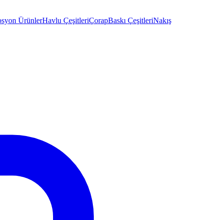
syon Ürünler
Havlu Çeşitleri
Çorap
Baskı Çeşitleri
Nakış