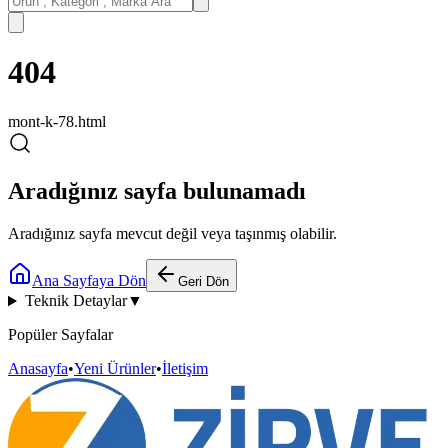
404
mont-k-78.html
Aradığınız sayfa bulunamadı
Aradığınız sayfa mevcut değil veya taşınmış olabilir.
Ana Sayfaya Dön
Geri Dön
Teknik Detaylar
▼
Popüler Sayfalar
Anasayfa
•
Yeni Ürünler
•
İletişim