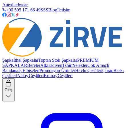
Apexhedwear
+90 505 171 66 49
SSS
Blog
İletişim
Şapka
İthal Şapkalar
Toptan Stok Şapkalar
PREMIUM
ŞAPKALAR
Bereler
Atkı
Eldiven
Tshirt
Yelekler
Çok Amaçlı
Bandana
İş Elbiseleri
Promosyon Ürünler
Havlu Çeşitleri
Çorap
Baskı
Çeşitleri
Nakış Çeşitleri
Kumaş Çeşitleri
Giriş