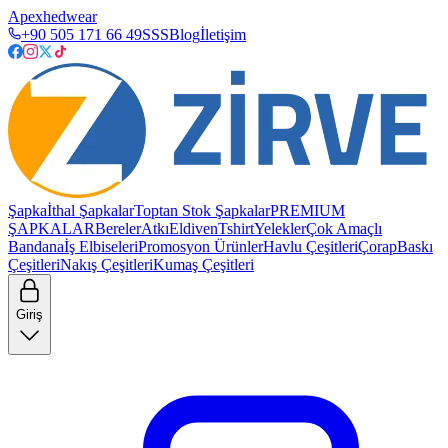
Apexhedwear
+90 505 171 66 49
SSS
Blog
İletişim
Şapka
İthal Şapkalar
Toptan Stok Şapkalar
PREMIUM
ŞAPKALAR
Bereler
Atkı
Eldiven
Tshirt
Yelekler
Çok Amaçlı
Bandana
İş Elbiseleri
Promosyon Ürünler
Havlu Çeşitleri
Çorap
Baskı
Çeşitleri
Nakış Çeşitleri
Kumaş Çeşitleri
Giriş