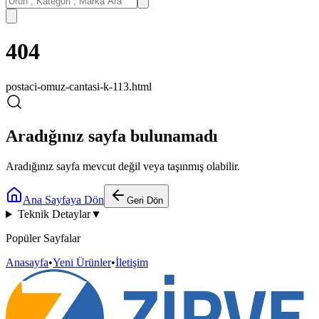
404
postaci-omuz-cantasi-k-113.html
Aradığınız sayfa bulunamadı
Aradığınız sayfa mevcut değil veya taşınmış olabilir.
Ana Sayfaya Dön
Geri Dön
Teknik Detaylar
▼
Popüler Sayfalar
Anasayfa
•
Yeni Ürünler
•
İletişim