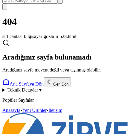
404
sirt-cantasi-bilgisayar-gozlu-u-528.html
Aradığınız sayfa bulunamadı
Aradığınız sayfa mevcut değil veya taşınmış olabilir.
Ana Sayfaya Dön
Geri Dön
Teknik Detaylar
▼
Popüler Sayfalar
Anasayfa
•
Yeni Ürünler
•
İletişim