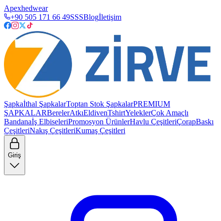
Apexhedwear
+90 505 171 66 49
SSS
Blog
İletişim
Şapka
İthal Şapkalar
Toptan Stok Şapkalar
PREMIUM
ŞAPKALAR
Bereler
Atkı
Eldiven
Tshirt
Yelekler
Çok Amaçlı
Bandana
İş Elbiseleri
Promosyon Ürünler
Havlu Çeşitleri
Çorap
Baskı
Çeşitleri
Nakış Çeşitleri
Kumaş Çeşitleri
Giriş