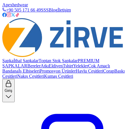
Apexhedwear
+90 505 171 66 49
SSS
Blog
İletişim
Şapka
İthal Şapkalar
Toptan Stok Şapkalar
PREMIUM
ŞAPKALAR
Bereler
Atkı
Eldiven
Tshirt
Yelekler
Çok Amaçlı
Bandana
İş Elbiseleri
Promosyon Ürünler
Havlu Çeşitleri
Çorap
Baskı
Çeşitleri
Nakış Çeşitleri
Kumaş Çeşitleri
Giriş