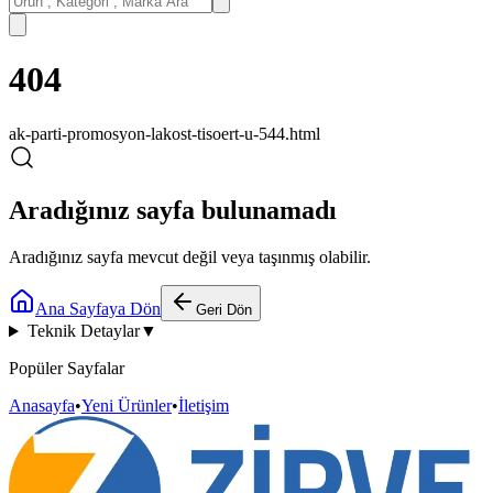
404
ak-parti-promosyon-lakost-tisoert-u-544.html
Aradığınız sayfa bulunamadı
Aradığınız sayfa mevcut değil veya taşınmış olabilir.
Ana Sayfaya Dön
Geri Dön
Teknik Detaylar
▼
Popüler Sayfalar
Anasayfa
•
Yeni Ürünler
•
İletişim